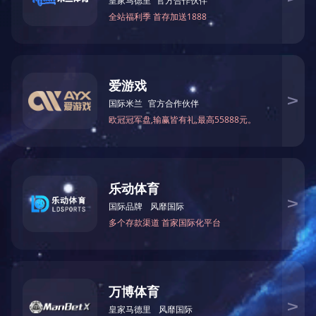
分类:
全部
粉
自动化程度:
全部
全
包装重量:
全部
1g
南方区域
包装袋形:
全部
三
适用行业:
全部
食
北方区域
微信咨询
新闻推荐
返回顶部