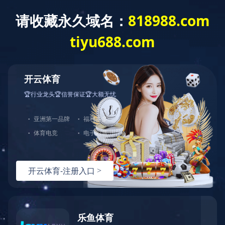
全部分类
开云网页版登录入口-开云online(中国)
您当前的位置：
开云网页版登录入口-开云online(中国)
>
自动灌装机组
立式包装机组
→
给袋包装机组
→
开云网页版登录入口-开云
online(中国)
多列包装机组
→
→
吨袋包装机组
→