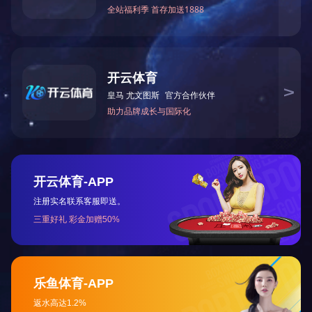
迈驰自动称重
包装机：高精
度自动定量称
MC-LLZGCZ-S-50L-
粉剂灌装机组
迈驰源头厂家
全自动给袋式
颗粒包装机
五金螺丝包装
机专属包装方
案-迈驰26