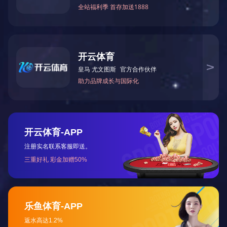
全自动食品包装机
粉体吨袋包装机