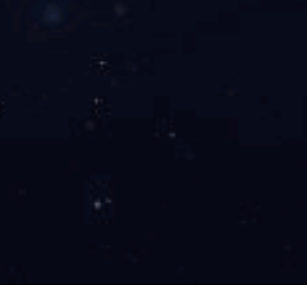
设备参数：
设备型号：MC5000D
袋长范围L×W(mm)：(50～280)×(70～200)
可包装袋型：枕式袋、插脚袋、冲孔袋、手提袋、盒式袋等
计量范围(g)：10～500
计量精度：±0.5%～1%
包装速度(包/分)：25～80