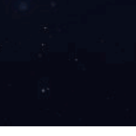
微信咨询
行业包装方案
返回顶部
透析粉包装机