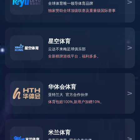
自动流水线组
成套设备
行业包装方案
荣誉资质
视频中心
新闻资讯
客户案例