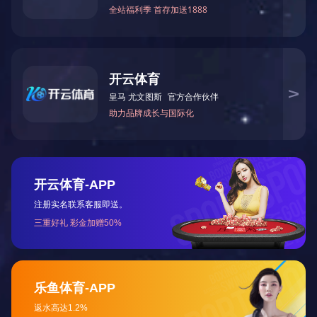
MC1100粉剂包装机组
给袋包装机组