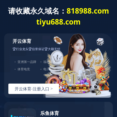
全部分类
开云网页版登录入口-开云online(中国)
立式包装机组
给袋包装机组
开云网页版登录入口-开云
online(中国)
多列包装机组
吨袋包装机组
自动灌装机组