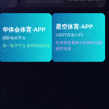
微信咨询
返回顶部
末页