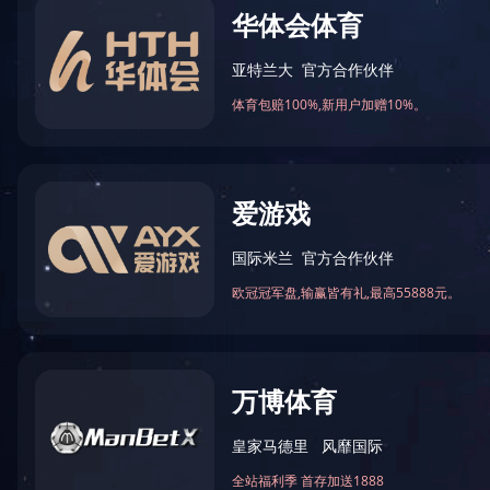
日期：2025-04-27
ECM
...
[详情]
日期：2025-04-27
半自动水平给袋机
...
[详情]
日期：2025-04-27