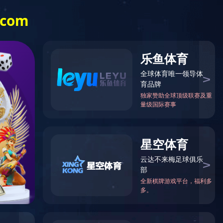
关于我们
新闻资讯
联系我们
荣誉资质
服务和终身咨询服务，我们为现有的以及潜在的客户在他们