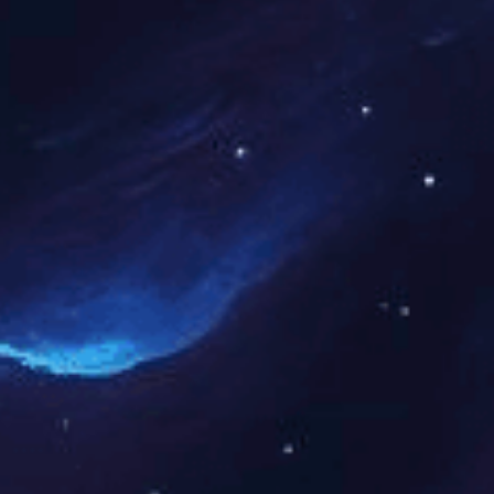
文章来源：迈驰公司