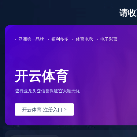
全部分类
开云网页版登录入口-开云online(
您当前的位置：
开云网页版登录入口-开云online(中国)
>
技术