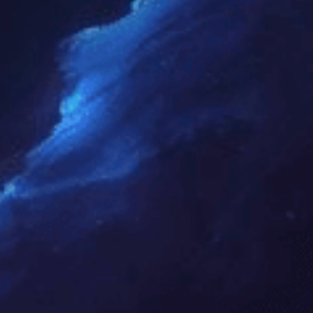
南方区域
北方区域
微信咨询
返回顶部