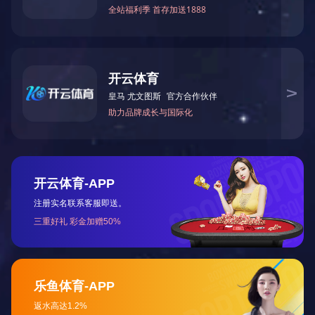
MC7300B立式液体包装机组
MC5000B立式液体包装机组