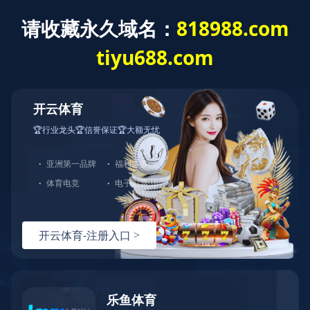
全部分类
开云网页版登录入口-开云online(中国)
您当前的位置：
开云网页版登录入口-开云online(中国)
>
立式包装机组