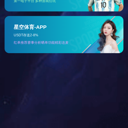
MC7300B组合秤包装机组
MC5000B组合秤包装机组