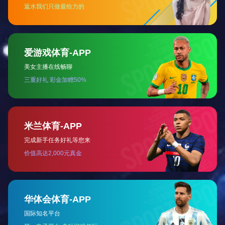
MC5000D立式液体包装机组
MC-240YT液体包装机组
MC1100组合秤包装机组