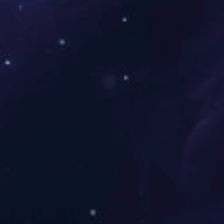
MC5000D组合秤包装机组
MC1100线性秤包装机组