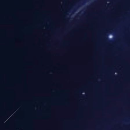
MC-240YT液体包装机组
MC1100组合秤包装机组