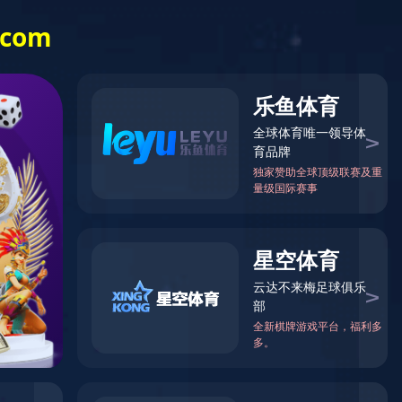
关于我们
新闻资讯
联系我们
体包装机组
自动液体包装机械厂家，可根据客户不同物料特性定
好的液体、粘稠度的膏体，为您解决滴料、漏料、包
，支持非标定制。26年包装行业经验，助力生产企业