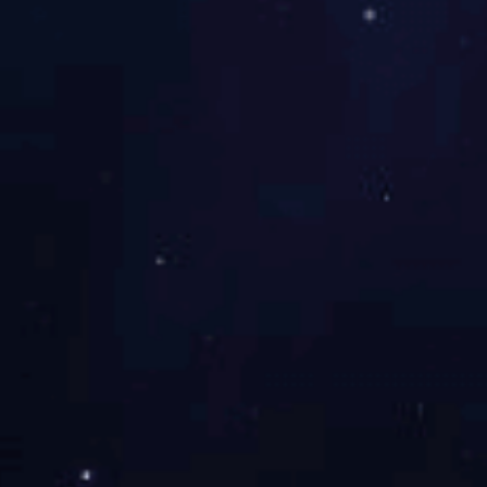
猜你想搜
液体包装机
立式制袋包装机
液体
设备介绍
设备简介：
该机组是由一台液体计量装置 (转子泵/活塞泵/蠕
孔、计数于一体，采用三伺服系统拉膜、封口，设
便。
设备参数：