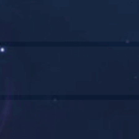
稳定生产，提高产能。
点击次数：
发布时间：2025-04-26 14:10:5
更新时间：2025-12-30 16:44:5
咨询热