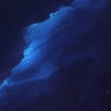
南方区域
北方区域