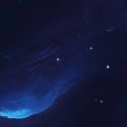
MC7300B组合秤包装机组
MC5000B组合秤包装机组