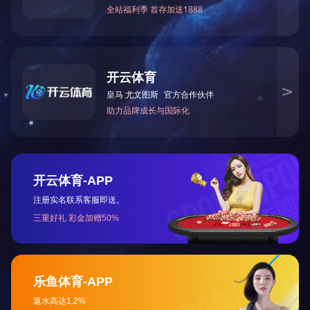
机厂家推荐：
纸桶装原料包
MC1100线性秤包装
25公斤颗粒包
装机怎么选？
全自动大袋
全自动食品包
装机、全自动
食品包装机设
粉体吨袋包装
MC5000D线性秤包
机多少钱一