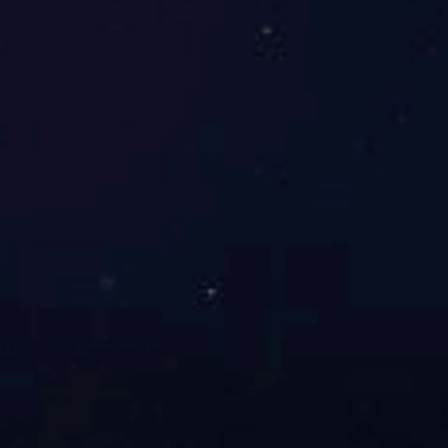
猜你想搜
粉剂包装机
立式制袋包装机
MC7300
设备介绍
设备简介：
该机组由一台立式螺旋计量机和一台7300B立式充填包装
位控制系统，也可以增加除静电装置和吸尘装置，有效地解决
设备优点：密闭性好无粉尘、易清洁、更换包装规格方便、性