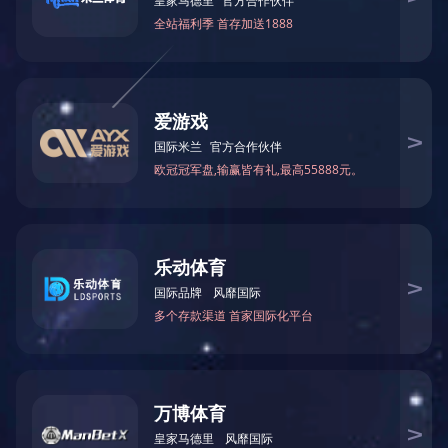
相关推荐
MC1100立式液体包装机组