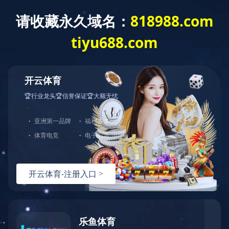
全部分类
开云网页版登录入口-开云online(中国)
您当前的位置：
开云网页版登录入口-开云online(中国)
>
关于我们
公司介绍
发展历程
企