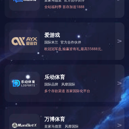
微信咨询
返回顶部