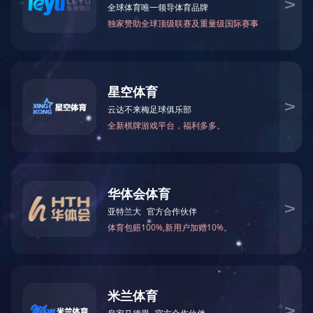
自动灌装机组
→
自动流水线组
→
成套设备
→
行业包装方案
→
服务热线：
13902302343