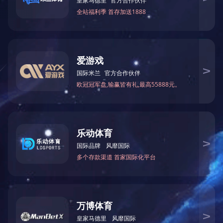
分类:
全部
给
包装重量:
全部
1g
包装袋形:
全部
三
南方区域
适用行业:
全部
食
北方区域
微信咨询
新闻推荐
返回顶部
兽药原料包装