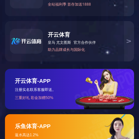
1-5L液体灌装机生产线
颗粒灌装机生产线