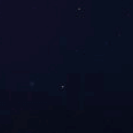
猜你想搜
25公斤包装流水线
25公斤颗粒包装流水线
设备介绍