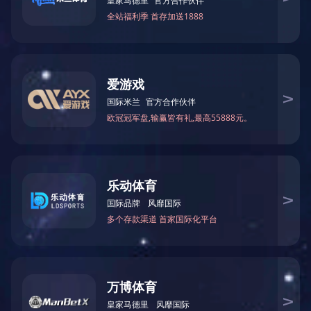
相关推荐
5-30L液体灌装机生产线