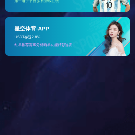
5-25kg颗粒包装流水线
粉剂重袋包装流水线