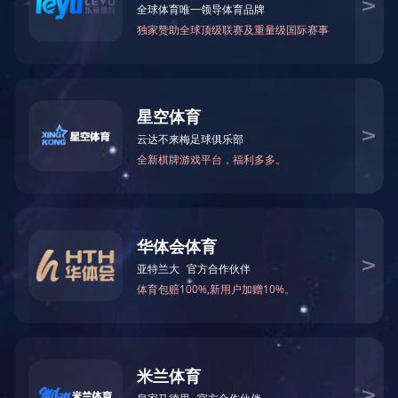
日期：2025-04-27 阅读量：6
微信咨询
立式包装机组
返回顶部
给
立式粉剂包装机组
给
立式颗粒包装机组
给
立式线性秤包装机组
给
立式组合秤包装机组
给
立式液体制袋包装机组
开
粉
颗