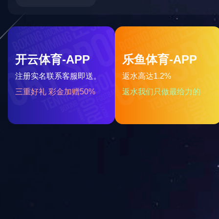
分类:
全
自动化程度:
全
包装重量:
全
包装袋形:
全
适用行业:
全
新闻推荐