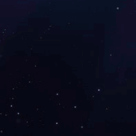
全自动食品包
MC-DLLB-100
装机、全自动
底充式包
食品包装机设
立式包装机组
立式粉剂包装机组
立式颗粒包装机组
立式线性秤包装机组
立式组合秤包装机组
立式液体制袋包装机组