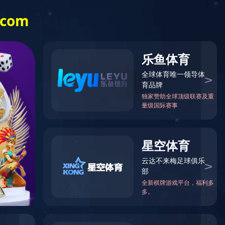
关于我们
新闻资讯
联系我们
中国)
1
2