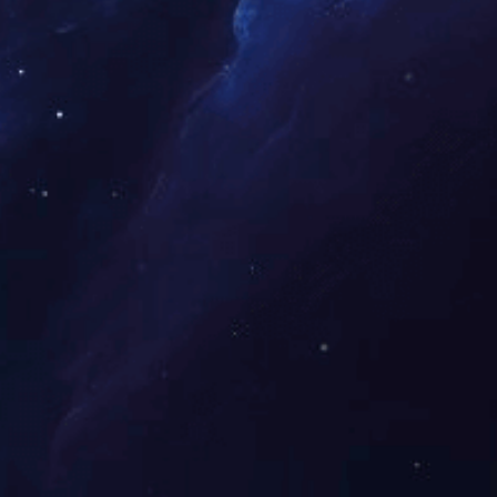
动化包装机
纸桶装原料包装机
MCZD-
页版登录入