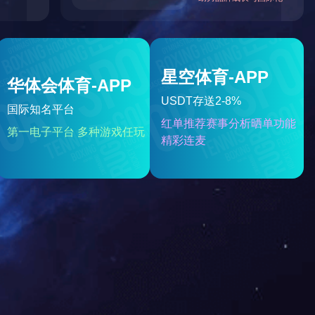
口-开云online(中国)
0kg
200L-1000L
南方区域
牛皮纸袋
吨袋
瓶
桶
吨桶
北方区域
商品查询：
微信咨询
返回顶部