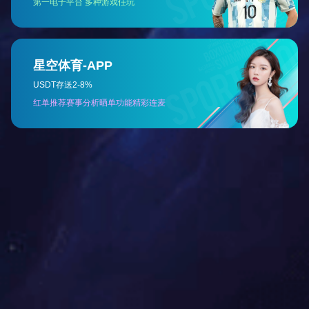
定量粉剂包装机
建材包装机