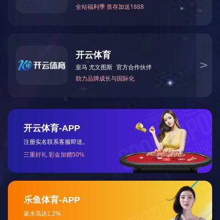
全自动食品包装机
粉体吨袋包装机