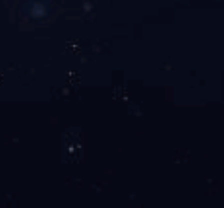
设备参数：
设备型号：MCGD8-200
包装尺寸L×W(mm)：(100～300)×(100～200)
包装速度(包/分钟)：25～90
适用材质：PE复合膜、铝箔膜、镀铝膜等等复合材质膜
适用袋型：自立袋、拉链袋、斜嘴自立袋、平面袋
袋宽调节：自动调节