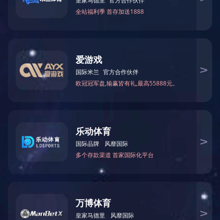
相关推荐
25公斤颗粒包装机