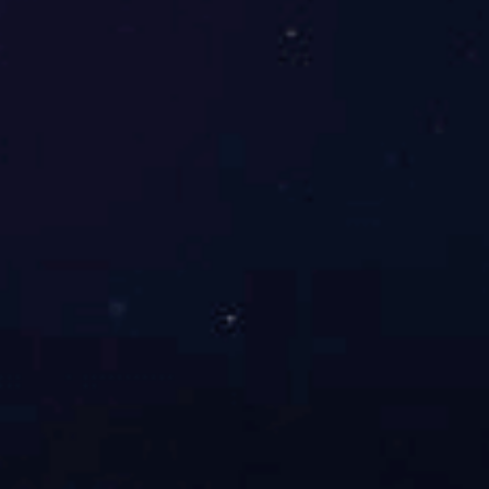
猜你想搜
自动颗粒包装机
大型真空包装机
自动包
设备介绍
设备简介：
1.以准确、可靠的机械操作代替人工计量、套袋、输送等工
捷。全封闭设计并安装开门检测等安全联锁装置，确保人员的
2.该机组具有自动称量、自动上袋、自动填充、自动送包、
设备参数：