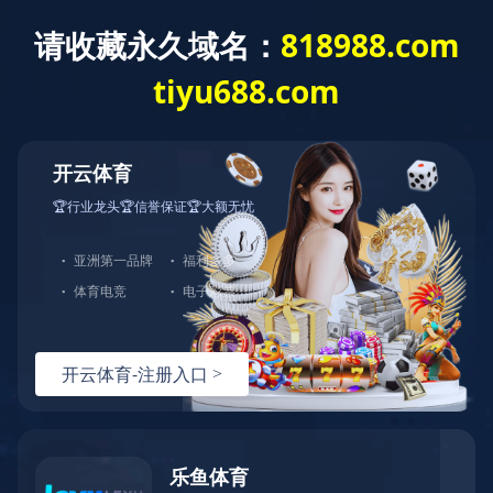
全部分类
开云网页版登录入口-开云online(中国)
您当前的位置：
开云网页版登录入口-开云online(中国)
>
行业包装方案