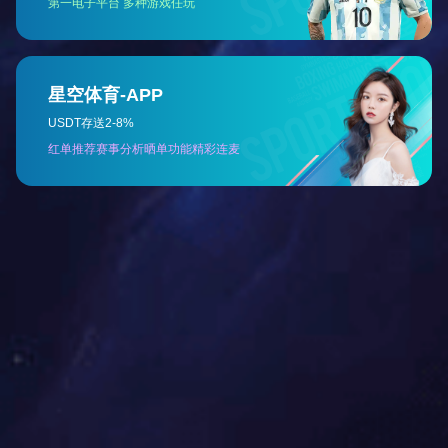
包装自动化生产线
定量粉剂包装机
建材包装机