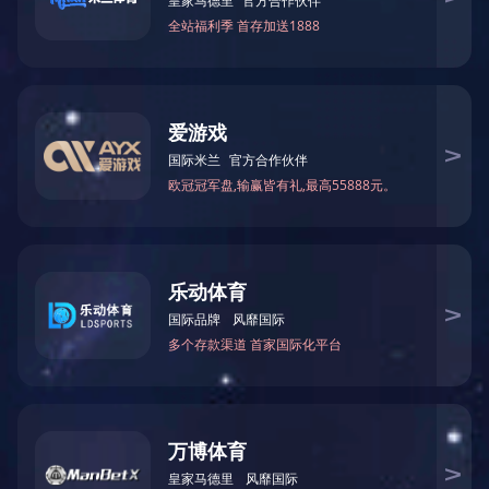
相关推荐
25公斤颗粒包装机