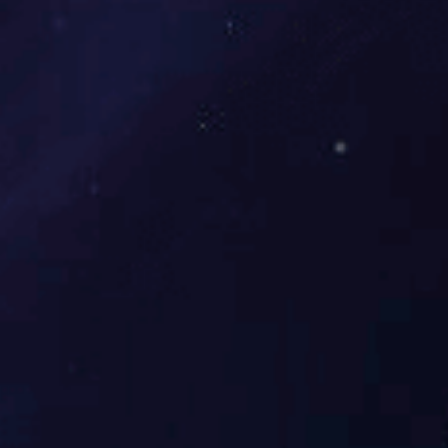
MCGD8-200给袋式组合秤包
装机组
MCGD8-300给袋式线性秤包