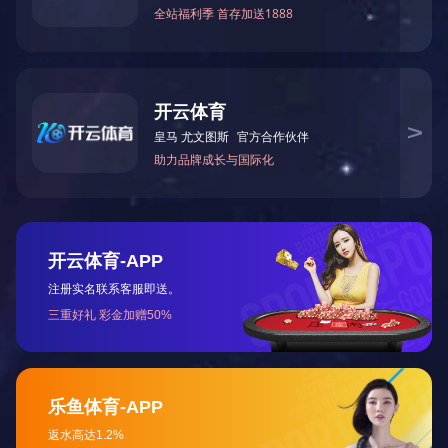
MCGD8-260给袋式液体包装
机组
MCGD8-230给袋式液体包装
机组