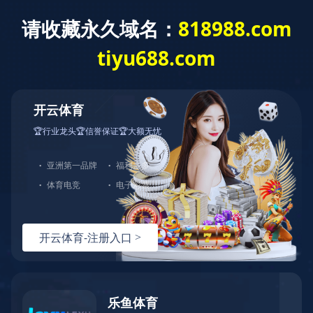
全部分类
开云网页版登录入口-开云online(中国)
您当前的位置：
开云网页版登录入口-开云online(中国)
>
给袋包装机组