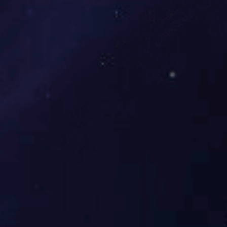
5-25kg底充式包装流水线
5-25kg粉末包装流水线