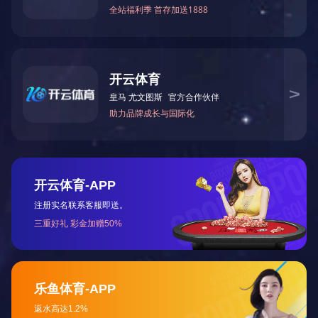
1-5L液体灌装机生产线
颗粒灌装机生产线