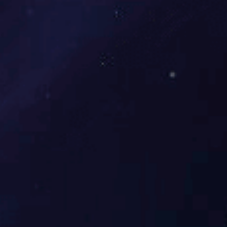
5-25kg底充式包装流水线
5-25kg粉末包装流水线