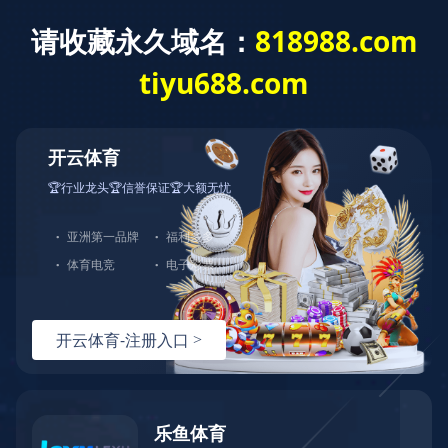
全部分类
开云网页版登录入口-开云online(中国)
您当前的位置：
开云网页版登录入口-开云online(中国)
>
自动流水线组