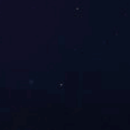
猜你想搜
液体灌装生产线
液体灌装机
自动灌装机
设备介绍