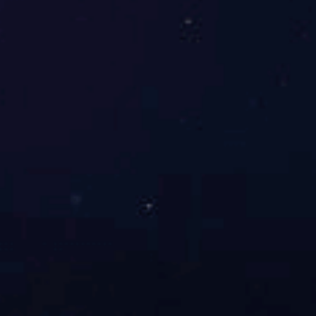
猜你想搜
量杯包装机
颗粒包装机
立式制袋包装机
设备介绍
设备简介：
该机组由一台量杯计量机和一台立式卷膜制袋包装机组成，特
摸屏。
设备参数：