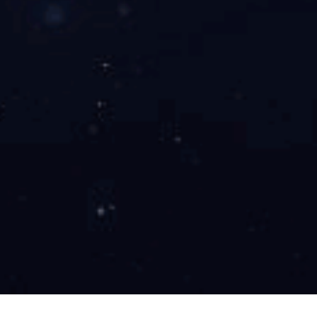
设备型号：MC5000D
袋长范围L×W(mm)：(50～280)×(70～180)
可包装袋型：枕式袋、插脚袋、冲孔袋等
计量范围(g)：100～500(其他重量可订制)
计量精度：1%
包装速度(包/分)：25～80
备注：单列机