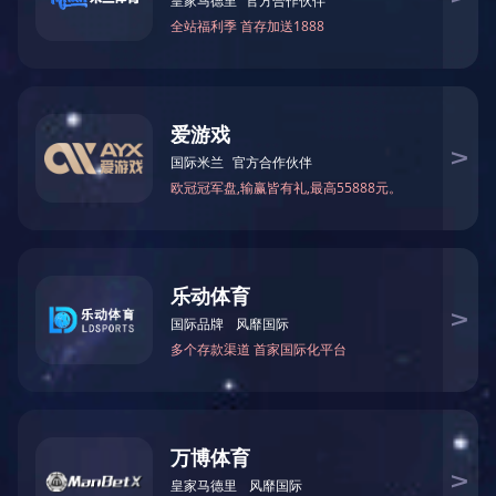
相关推荐
MC1100立式液体包装机组