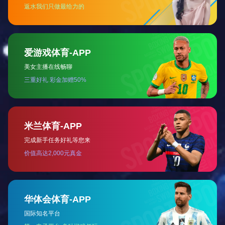
设备介绍
设备简介：
电子包装秤采用毛重式的称重计量方式，集装袋悬挂在称重平
主要包括：1) 给料装置；2) 称重平台；3) 升降机构；4) 挂-
给料装置：
采用双螺旋给料结构，依靠物料自重给料。它通过变频调速给
防止残余物料跌落而影响系统的包装精度以及物料跌落后对环
称重平台：