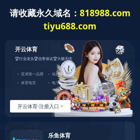
全部分类
开云网页版登录入口-开云online(中国)
您当前的位置：
开云网页版登录入口-开云online(中国)
>
行业包装方案