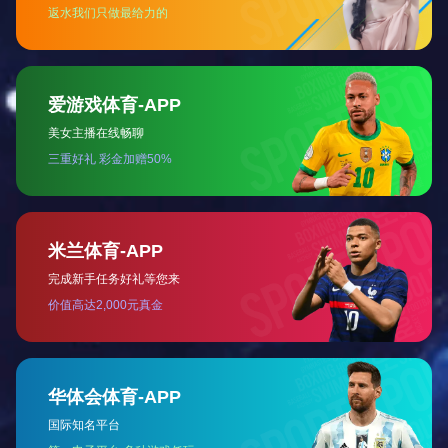
种子包装机
全自动颗粒包装机
包装自动化生产线