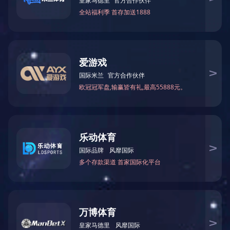
相关推荐
25公斤颗粒包装机