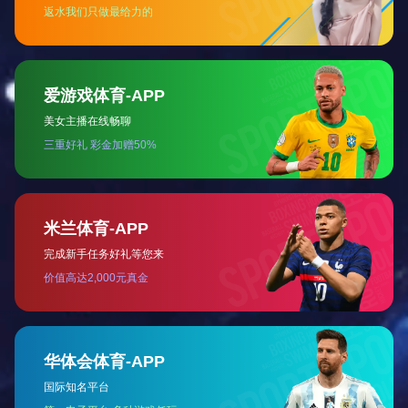
种子包装机
全自动颗粒包装机
包装自动化生产线