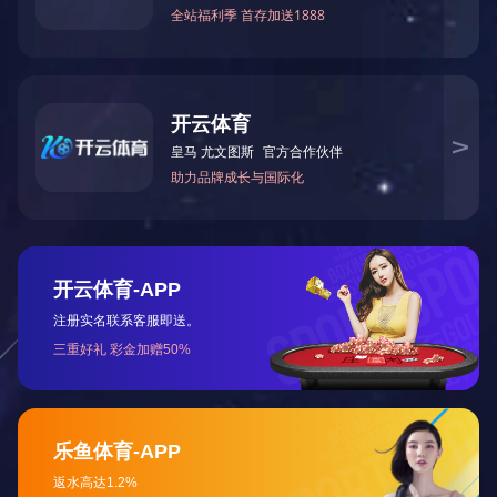
全自动食品包装机
粉体吨袋包装机