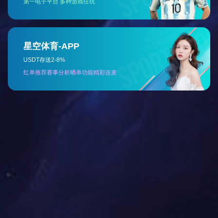
定量粉剂包装机
建材包装机