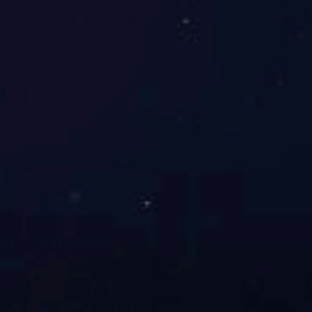
猜你想搜
食盐25公斤包装机
食盐包装机工厂
食盐
设备介绍
设备简介：
该机采用底充式灌装，灌装过程中从底部进行充填，落差小，
1.全不锈钢结构，组合式或开启式透明料箱，无需工具即可方
2.气动夹袋装置和托架装在重量传感器上，根据预先设定的
3.高反应速度的称重系统，保证高精度得以实现
4.PLC控制、触摸屏人机界面显示，操作简便
5.各种产品调整参数配方可储存，备后使用，储存10个配方