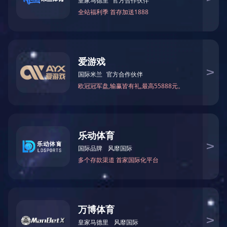
相关推荐
25公斤颗粒包装机