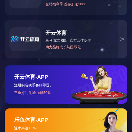
全自动食品包装机
粉体吨袋包装机