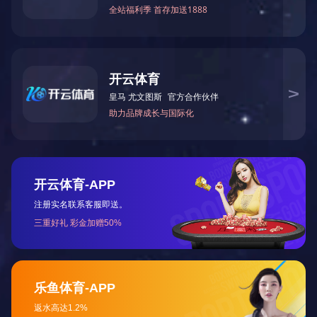
全自动食品包装机
粉体吨袋包装机