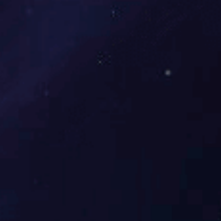
小型小袋粉末包装机
水泥包装机