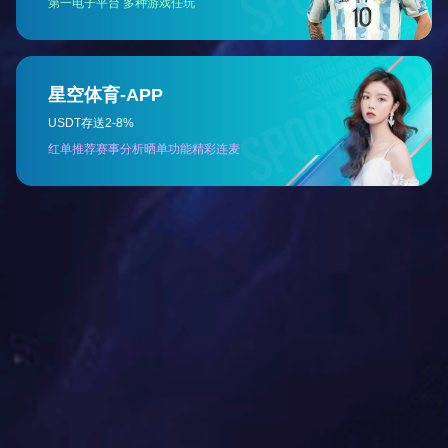
定量粉剂包装机
建材包装机