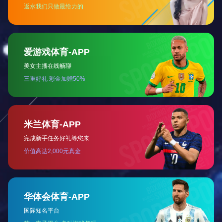
种子包装机
全自动颗粒包装机
包装自动化生产线