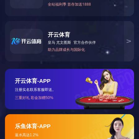
全自动食品包装机
粉体吨袋包装机