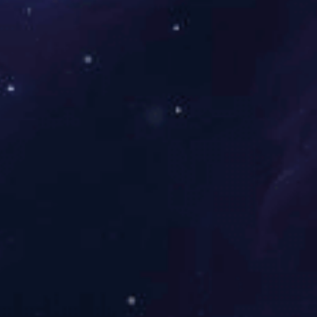
5-25kg底充式包装流水线
5-25kg粉末包装流水线