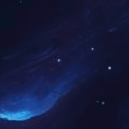
5-25kg颗粒包装流水线
粉剂重袋包装流水线