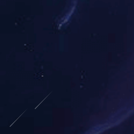
1-5L液体灌装机生产线
颗粒灌装机生产线
粉末灌装机生产线