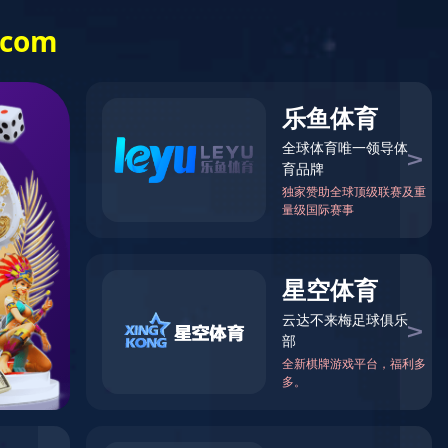
关于我们
新闻资讯
联系我们
流水线
给袋式组合秤包装流水线的生产厂家，无扬尘、高精
包装流水线设备，一对一定制化服务，26年包装行业
提高产能。