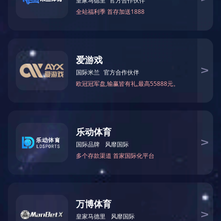
相关推荐
MC1100立式液体包装机组