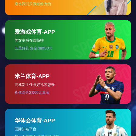
MC5000D立式液体包装机组
MC-240YT液体包装机组
MC1100组合秤包装机组