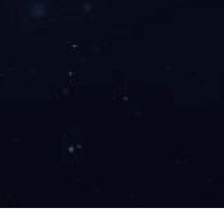
设备参数：
设备型号：MC5000B
袋长范围L×W(mm)：(50～340)×(80～250)
可包装袋型：枕式袋、插脚袋、冲孔袋、手提袋、盒式袋等
计量范围(g)：100～2000
计量精度：±0.5%～1%
包装速度(包/分)：10～50