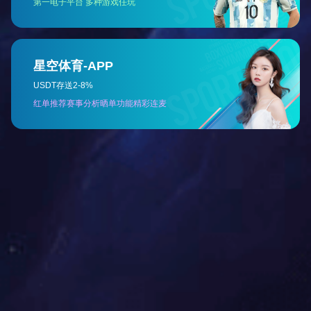
MC7300B组合秤包装机组
MC5000B组合秤包装机组