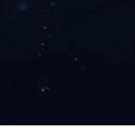
设备型号：MC5000B
袋长范围L×W(mm)：(50～340)×(80～250)
可包装袋型：枕式袋、插脚袋、冲孔袋、手提袋、盒式袋等
计量范围(g)：100～2000
计量精度：±0.5%～1%
包装速度(包/分)：10～50