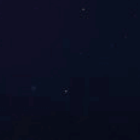
猜你想搜
粉剂包装机
立式制袋包装机
MC5000
设备介绍
设备简介：
该机组由一台立式螺旋计量机和一台5000B立式充填包装
位控制系统，也可以增加除静电装置和吸尘装置，有效地解决
设备优点：密闭性好无粉尘、易清洁、更换包装规格方便、性
设备参数：