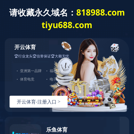
全部分类
开云网页版登录入口-开云online(中国)
您当前的位置：
开云网页版登录入口-开云online(中国)
>
成套设备
立式包装机组
→
给袋包装机组
→
开云网页版登录入口-开云
online(中国)
多列包装机组
→
→
吨袋包装机组
→