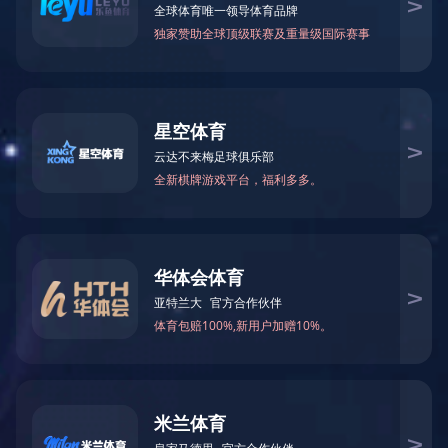
自动灌装机组
→
自动流水线组
→
成套设备
→
行业包装方案
→
服务热线：
13902302343