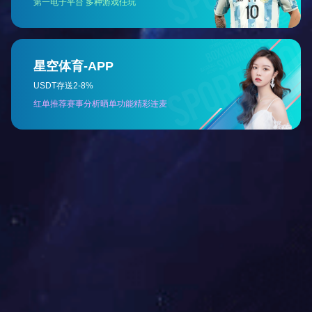
MCZH-190B装盒