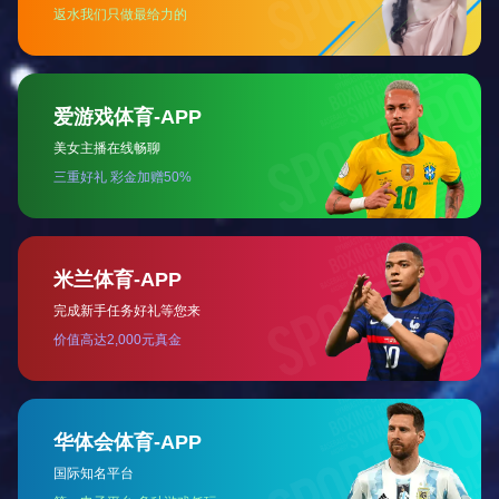
全自动食品包
ABB460机器人码
装机、全自动
食品包装机设
南方区域
北方区域
微信咨询
返回顶部
MCBLZX-1200蜘蛛