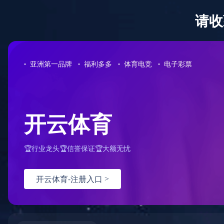
全部分类
开云网页版登录入口-开云online(
您当前的位置：
开云网页版登录入口-开云online(中国)
>
行业