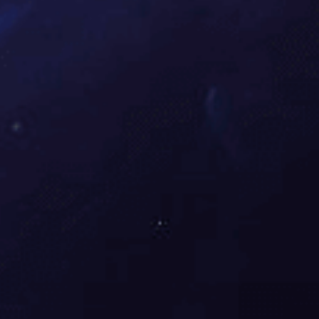
微信咨询
返回顶部