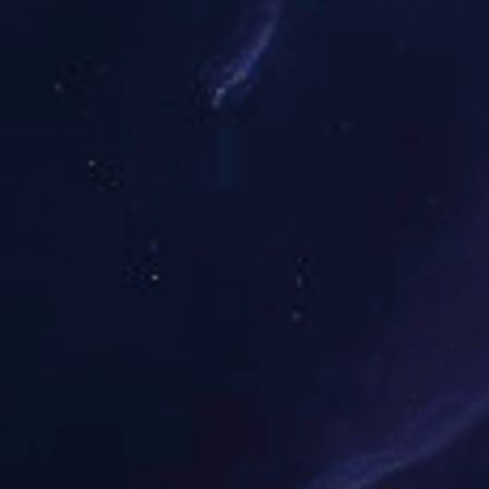
全自动食品包装机
粉体吨袋包装机