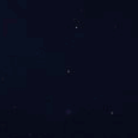
安全装置，实现自动连续运转，确保操作安全、便