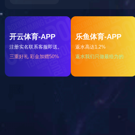
相关推荐
25公斤颗粒包装机