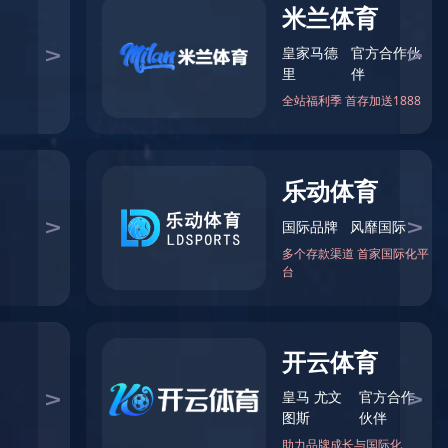
食盐、糖粉末、花生、饲料、大豆、冷冻蔬菜、小
核桃、冷冻食品、切片、金银花、黄冰糖等，您需求
点击详情了解更多。
6
3
线：13902302342