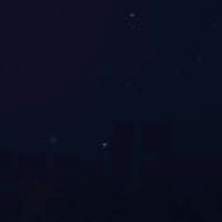
自动50公斤包装机厂家
输送等工序自动化程度高，减少人员劳动强度。各执行单元均设有控制和
确保人员的安全。针对颗粒料开发设计，保证设备稳定可靠、高效。
动送包、自动封口等功能。