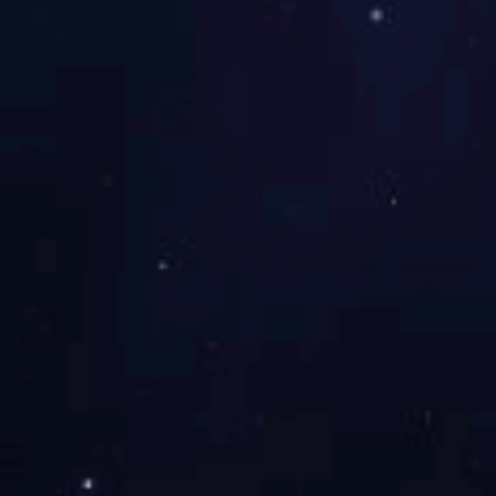
猜你想搜
50公斤包装机
自动称重包装机50公斤
设备介绍
设备简介：
1.以准确、可靠的机械操作代替人工计量、套袋、
捷。全封闭设计并安装开门检测等安全联锁装置，
2.该机组具有自动称量、自动上袋、自动填充、自
设备参数：