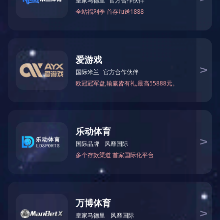
相关推荐
25公斤颗粒包装机