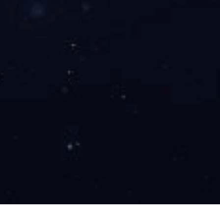
设备参数：
设备型号：MC-DLLB-100L
包装重量(千克)：5～25
包装精度：±0.1～0.5%
包装速度(包/分钟)：1～4
电源：3P AC 208～415V 50/60Hz
整机功率(千瓦)：2.87
整机重量(千克)：450