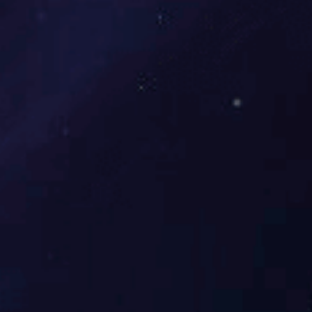
小型小袋粉末包装机
水泥包装机