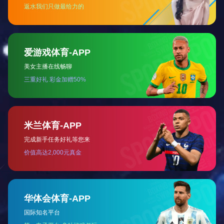
种子包装机
全自动颗粒包装机
包装自动化生产线