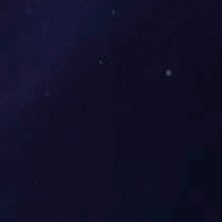
小型小袋粉末包装机
水泥包装机