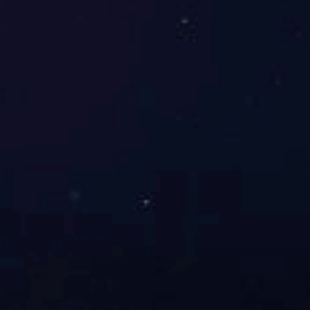
猜你想搜
涂料灌装机
全自动涂料灌装机
涂料灌装
设备介绍
设备简介：
该设备采用微电脑PLC自动控制，人机界面，全封闭、下潜
洗，方便快捷。所有接触物料的部件均采用优质不锈钢制造，
设备参数：