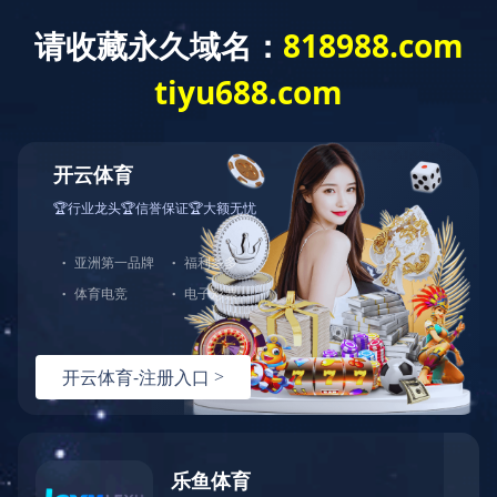
全部分类
开云网页版登录入口-开云online(中国)
您当前的位置：
开云网页版登录入口-开云online(中国)
>
自动灌装机组
立式包装机组
→
给袋包装机组
→
开云网页版登录入口-开云
online(中国)
多列包装机组
→
→
吨袋包装机组
→