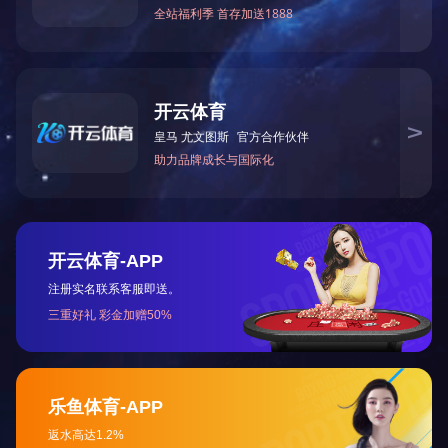
五金螺丝包装
机专属包装方
案-迈驰26
MCGZ-JZ颗粒灌装
兽药原料包装
机厂家推荐：
纸桶装原料包
25公斤颗粒包
装机怎么选？
全自动大袋