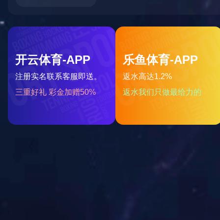
相关推荐
MCGD8-300给袋式液体包装
机组