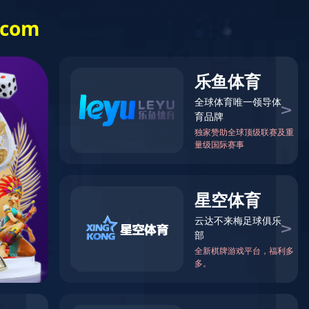
关于我们
新闻资讯
联系我们
的全自动拼豆包装机厂家，可包装可包装：圆珠串
工彩珠、热熔豆、融合豆、像素拼珠、卡通小圆珠、
早教拼珠、塑料小圆粒、亚克力小珠、玩具拼装粒等。