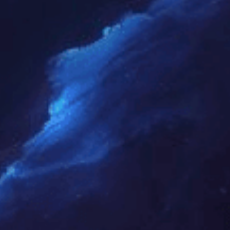
南方区域
北方区域