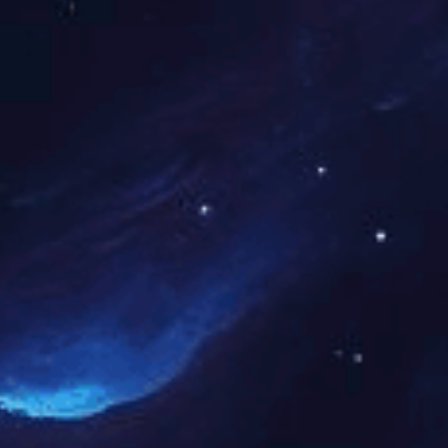
MCGD8-260给袋式组合秤包
装机组
MCGD8-230给袋式组合秤包
装机组