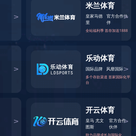
拼豆包装机厂家。可以点击详情了解更多。
8
8
线：13902302342