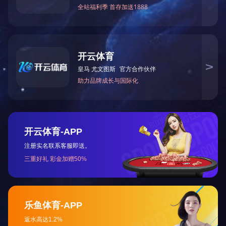
决：迈驰四边
迈驰自动称重
包装机：高精
度自动定量称
迈驰源头厂家
全自动给袋式
颗粒包装机
五金螺丝包装
机专属包装方
案-迈驰26