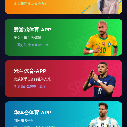
立式包装机组
给袋包装机组
立式粉剂包装机组
给袋式粉剂包装机组
立式颗粒包装机组
给袋式线性秤包装机组
立式线性秤包装机组
给袋式组合秤包装机组
立式组合秤包装机组
给袋式液体包装机组
立式液体制袋包装机组