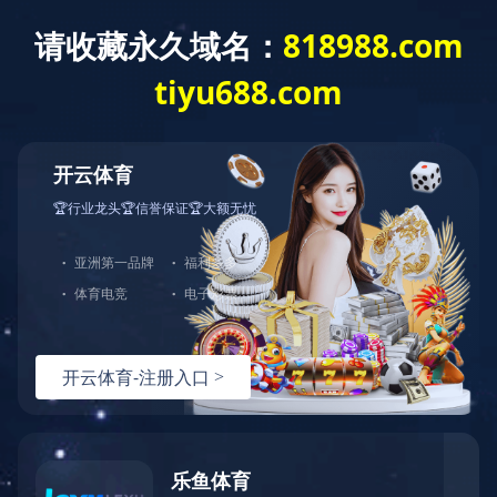
全部分类
开云网页版登录入口-开云online(中国)
主页
>
TAG标签
> 全自动拼豆包装机
立式包装机组
→
给袋包装机组
→
开云网页版登录入口-开云
online(中国)
多列包装机组
→
→
吨袋包装机组
→