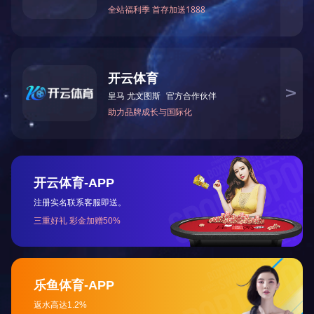
决：迈驰四边
迈驰自动称重
包装机：高精
度自动定量称
迈驰源头厂家
全自动给袋式
颗粒包装机
五金螺丝包装
机专属包装方
案-迈驰26