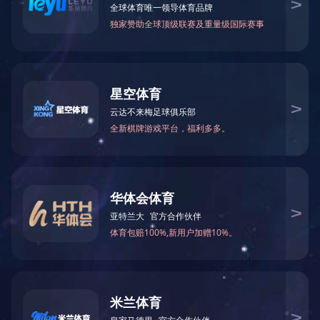
自动灌装机组
→
自动流水线组
→
成套设备
→
行业包装方案
→
服务热线：
13902302343