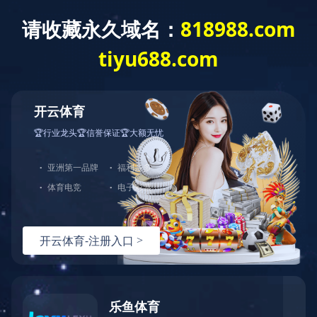
全部分类
开云网页版登录入口-开云online(中国)
主页
>
TAG标签
> 25公斤颗粒包装机
立式包装机组
→
给袋包装机组
→
开云网页版登录入口-开云
online(中国)
多列包装机组
→
→
吨袋包装机组
→