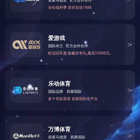
南方区域
北方区域
新闻推荐
微信咨询
粉料包装常见
问题一站式解