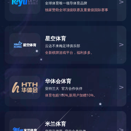
自动灌装机组
→
自动流水线组
→
成套设备
→
行业包装方案
→
服务热线：
13902302343