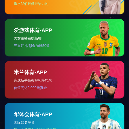
立式包装机组
给袋包装机组
立式粉剂包装机组
给袋式粉剂包装机组
立式颗粒包装机组
给袋式线性秤包装机组
立式线性秤包装机组
给袋式组合秤包装机组
立式组合秤包装机组
给袋式液体包装机组
立式液体制袋包装机组