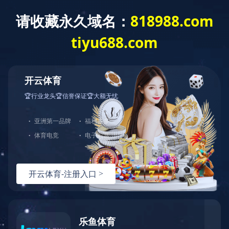
全部分类
开云网页版登录入口-开云online(中国)
主页
>
TAG标签
> 定量包装机
立式包装机组
→
给袋包装机组
→
开云网页版登录入口-开云
online(中国)
多列包装机组
→
→
吨袋包装机组
→