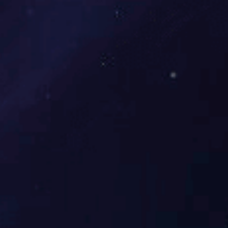
文章来源：迈驰公司 发布时间：
在当今高效生产的时代，自动化包装设备成为众多企
机以先进的技术和可靠的性能备受关注。
迈驰的这款自动包装机型号为 MCZD-25F，具备
要人工操作，极大地节省了人力资源，降低了企业长期成
力支持。