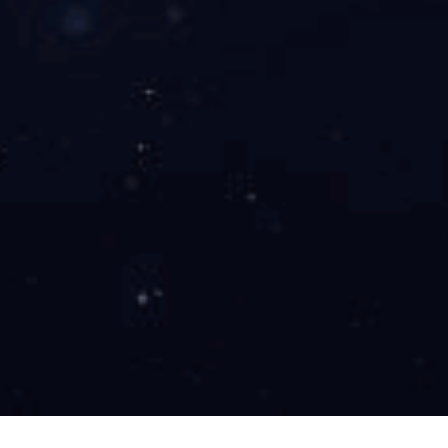
从称量机部分来看，采用立式螺杆给料，由单螺杆构
供料；称重传感器和称重控制器进行称重信号的处理，并
该机组的构成十分精巧，由备袋库、取袋理袋装置、
袋库取袋的方式，袋子先进行对中定位，接着往前送，再
在包装重量方面，该设备可包装 5 - 25 千克的物料，包装
生产需求进行调整。袋子尺寸方面，长度 L 在 500 -
装需求。
广州迈驰包装设备有限公司凭借在包装自动化领域的
于食品、化工、医药、肥料等众多行业，帮助众多企业提
迈驰包装设备有限公司的这款自动包装机无疑是您值得考