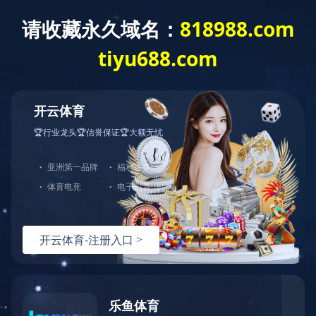
全部分类
开云网页版登录入口-开云online(中国)
主页
>
TAG标签
> 液体包装机
立式包装机组
→
给袋包装机组
→
开云网页版登录入口-开云
online(中国)
多列包装机组
→
→
吨袋包装机组
→