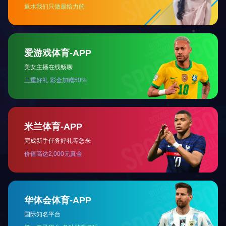
开云网页版登录入口-开云on
立式包装机组
给
立式粉剂包装机组
给
立式颗粒包装机组
给
立式线性秤包装机组
给
立式组合秤包装机组
给
立式液体制袋包装机组
开
粉
颗