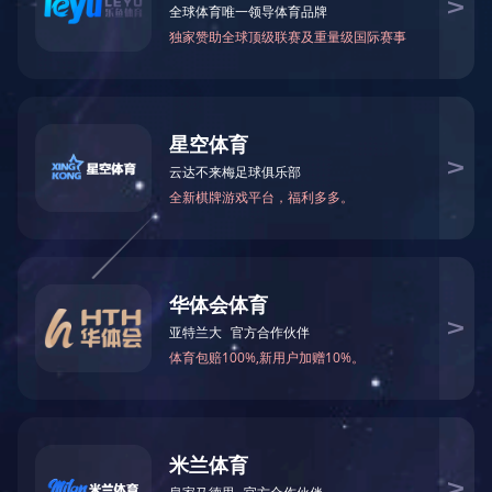
自动灌装机组
→
自动流水线组
→
成套设备
→
行业包装方案
→
服务热线：
13902302343