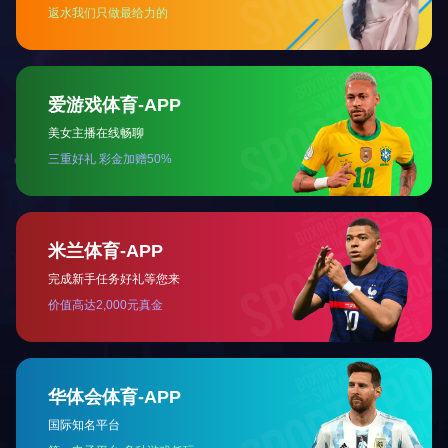
开云网页版登录入口-开云on
立式包装机组
给
立式粉剂包装机组
给