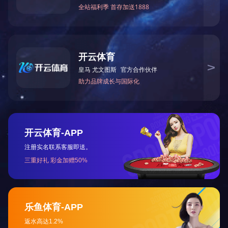
颗粒包装机
返回顶部
五金螺丝包装
机专属包装方
案-迈驰26
兽药原料包装
机厂家推荐：
纸桶装原料包
25公斤颗粒包
装机怎么选？
全自动大袋