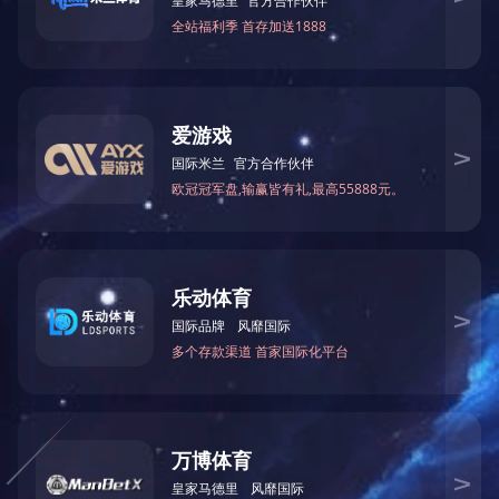
南方区域
北方区域
微信咨询
新闻推荐
返回顶部
迈驰源头厂家
全自动给袋式