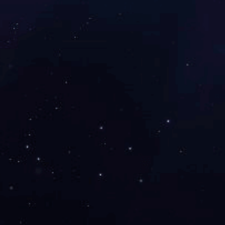
立式包装机组
给袋包装机组
立式粉剂包装机组
给袋式粉剂包装机组
立式颗粒包装机组
给袋式线性秤包装机
立式线性秤包装机组
给袋式组合秤包装机
立式组合秤包装机组
给袋式液体包装机组
立式液体制袋包装机组