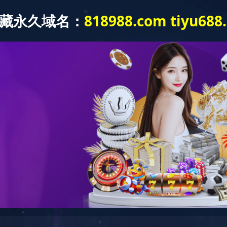
中国)
产品中心
技术支持
客户案例