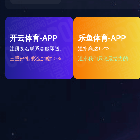
新闻推荐
五金螺丝包装
机专属包装方