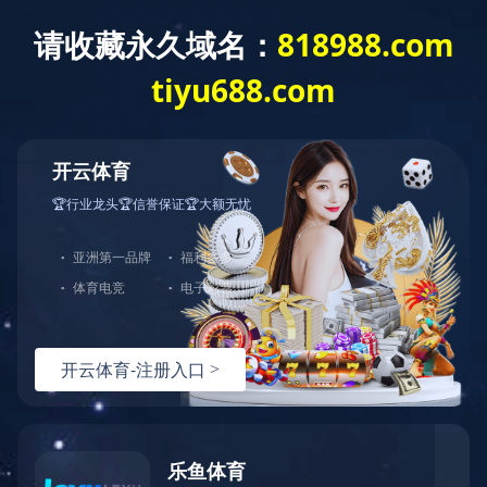
全部分类
开云网页版登录入口-开云online(中国)
主页
>
TAG标签
> Paste and Liquid Packaging Machine
立式包装机组
→
给袋包装机组
→
开云网页版登录入口-开云
online(中国)
多列包装机组
→
→
吨袋包装机组
→