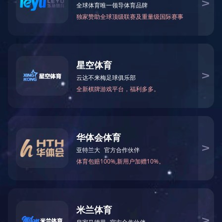
自动灌装机组
→
自动流水线组
→
成套设备
→
行业包装方案
→
服务热线：
13902302343