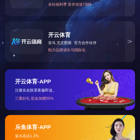
案-迈驰26
兽药原料包装
机厂家推荐：
纸桶装原料包
25公斤颗粒包
装机怎么选？
全自动大袋
全自动食品包
装机、全自动
食品包装机设