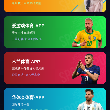
立式包装机组
给袋包装机组
立式粉剂包装机组
给袋式粉剂包装机组
立式颗粒包装机组
给袋式线性秤包装机组
立式线性秤包装机组
给袋式组合秤包装机组
立式组合秤包装机组
给袋式液体包装机组
立式液体制袋包装机组