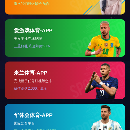
立式包装机组
给袋包装机组
立式粉剂包装机组
给袋式粉剂包装机组
立式颗粒包装机组
给袋式线性秤包装机组
立式线性秤包装机组
给袋式组合秤包装机组
立式组合秤包装机组
给袋式液体包装机组
立式液体制袋包装机组