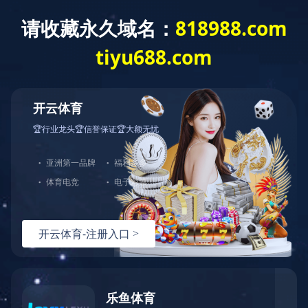
全部分类
开云网页版登录入口-开云online(中国)
主页
>
TAG标签
> Liquid Vacuum Packaging Machine
立式包装机组
→
给袋包装机组
→
开云网页版登录入口-开云
online(中国)
多列包装机组
→
→
吨袋包装机组
→