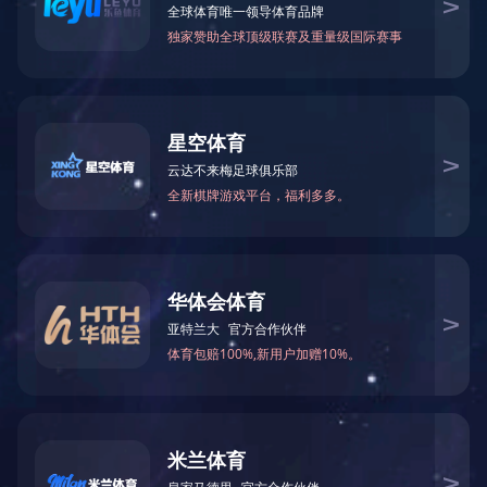
自动灌装机组
→
自动流水线组
→
成套设备
→
行业包装方案
→
服务热线：
13902302343