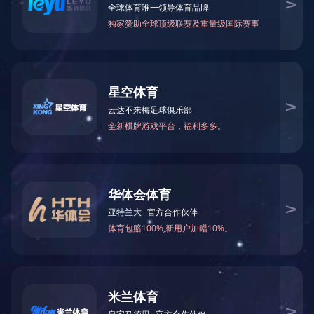
自动灌装机组
→
自动流水线组
→
成套设备
→
行业包装方案
→
服务热线：
13902302343