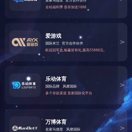
南方区域
北方区域
微信咨询
新闻推荐
返回顶部
五金螺丝包装
机专属包装方